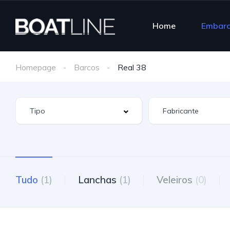
Home
Embar
Homepage
Barcos
Real 38
Tudo
(1)
Lanchas
(1)
Veleiros
(0)