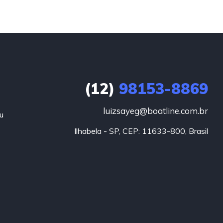
(12)
98153-8869
luizsayeg@boatline.com.br
u
Ilhabela - SP, CEP: 11633-800, Brasil