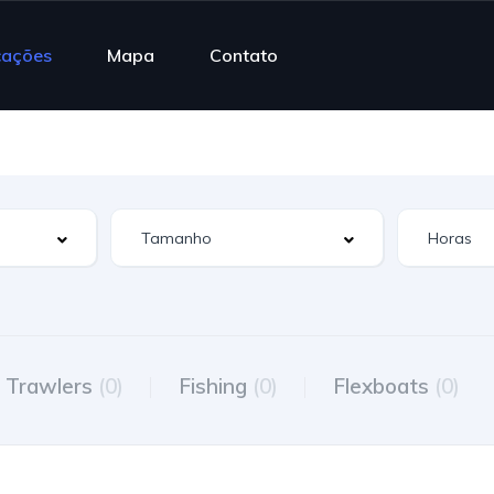
cações
Mapa
Contato
Trawlers
(0)
Fishing
(0)
Flexboats
(0)