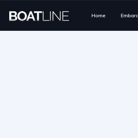
Home
Embar