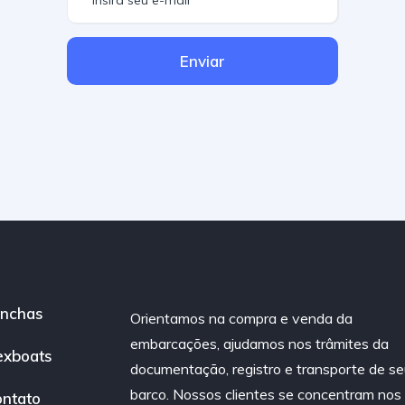
Enviar
nchas
Orientamos na compra e venda da
embarcações, ajudamos nos trâmites da
exboats
documentação, registro e transporte de se
barco. Nossos clientes se concentram nos
ntato