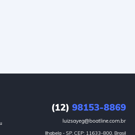
(12)
98153-8869
luizsayeg@boatline.com.br
u
Ilhabela - SP, CEP: 11633-800, Brasil