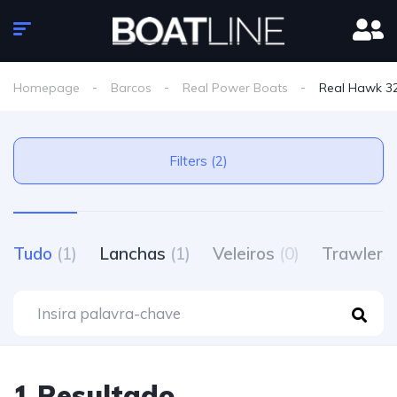
Homepage
Barcos
Real Power Boats
Real Hawk 3
Filters (2)
Tudo
(1)
Lanchas
(1)
Veleiros
(0)
Trawlers
1 Resultado