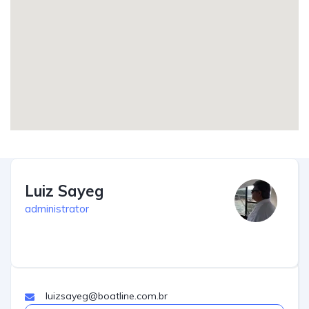
Luiz Sayeg
administrator
luizsayeg@boatline.com.br