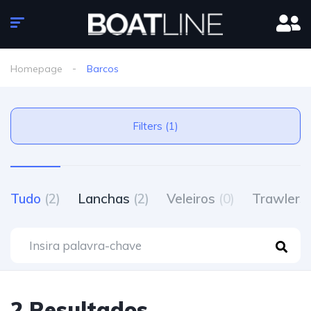
Homepage
Barcos
Filters (1)
Tudo
(2)
Lanchas
(2)
Veleiros
(0)
Trawlers
2 Resultados