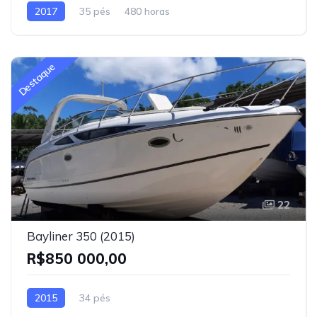
2017
35 pés
480 horas
Destaque
22
Bayliner 350 (2015)
R$850 000,00
2015
34 pés