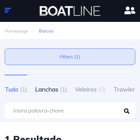
Homepage
Barcos
Filters (1)
Tudo
(1)
Lanchas
(1)
Veleiros
(0)
Trawlers
1 Resultado