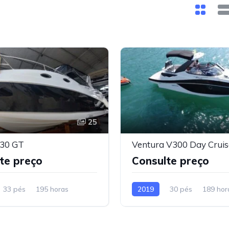
25
330 GT
Ventura V300 Day Cruis
te preço
Consulte preço
33 pés
195 horas
2019
30 pés
189 hor