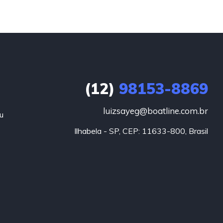
(12)
98153-8869
luizsayeg@boatline.com.br
u
Ilhabela - SP, CEP: 11633-800, Brasil