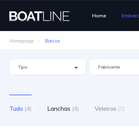
Home
Embar
Homepage
Barcos
Tudo
(4)
Lanchas
(4)
Veleiros
(0)