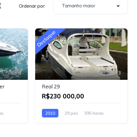
Tamanho maior
Ordenar por:
Destaque
3
33
er
Real 29
R$230 000,00
as
2010
29 pés
395 horas