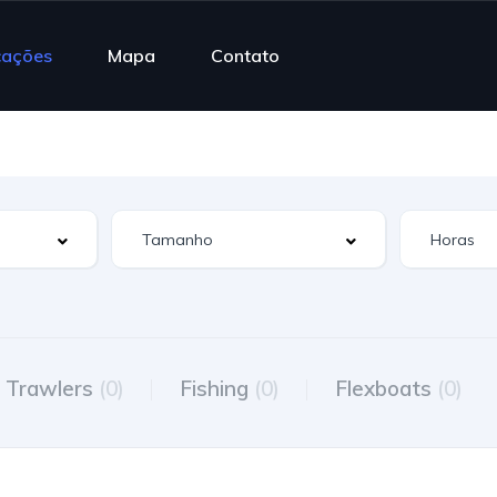
cações
Mapa
Contato
Trawlers
(0)
Fishing
(0)
Flexboats
(0)