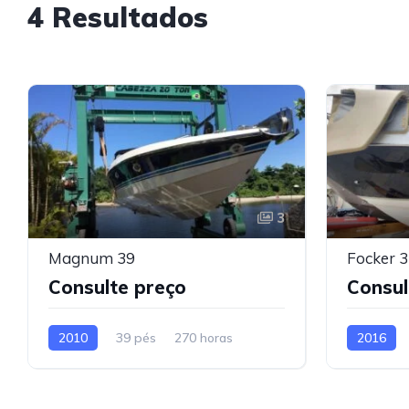
4 Resultados
3
Magnum 39
Focker 
Consulte preço
Consul
2010
39 pés
270 horas
2016