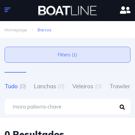
Homepage
Barcos
Filters (1)
Tudo
(0)
Lanchas
(0)
Veleiros
(0)
Trawlers
0 Resultados