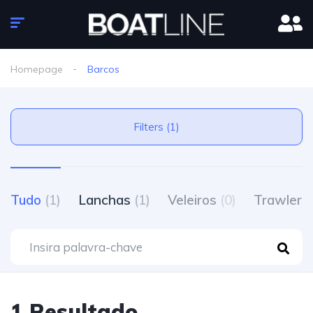
Homepage
Barcos
Filters (1)
Tudo
(1)
Lanchas
(1)
Veleiros
(0)
Trawlers
1 Resultado