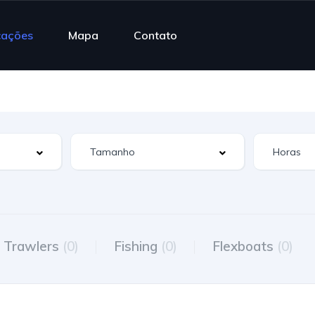
cações
Mapa
Contato
Trawlers
(0)
Fishing
(0)
Flexboats
(0)