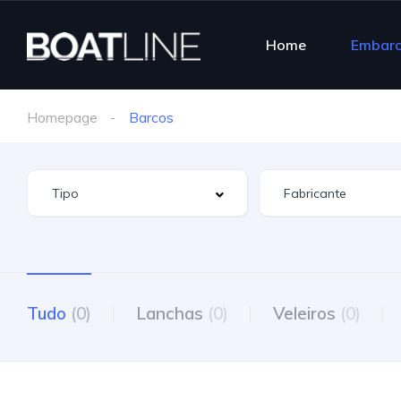
Home
Embar
Homepage
Barcos
Tudo
(0)
Lanchas
(0)
Veleiros
(0)