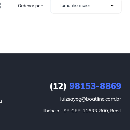
Tamanho maior
Ordenar por:
(12)
98153-8869
luizsayeg@boatline.com.br
u
Ilhabela - SP, CEP: 11633-800, Brasil