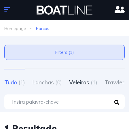
Homepage
Barcos
Filters (1)
Tudo
(1)
Lanchas
(0)
Veleiros
(1)
Trawlers
1 Resultado