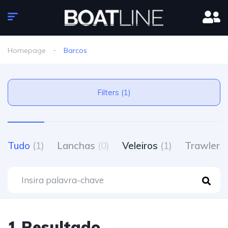
Homepage
Barcos
Filters (1)
Tudo
(1)
Lanchas
(0)
Veleiros
(1)
Trawlers
1 Resultado