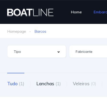
Home
Embar
Homepage
Barcos
Tudo
(1)
Lanchas
(1)
Veleiros
(0)