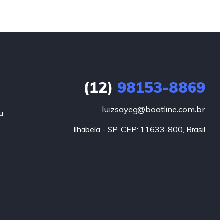
(12)
98153-8869
luizsayeg@boatline.com.br
u
Ilhabela - SP, CEP: 11633-800, Brasil