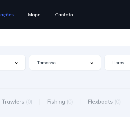
cações
Mapa
Contato
Trawlers
(0)
Fishing
(0)
Flexboats
(0)