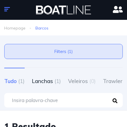
Homepage
Barcos
Filters (1)
Tudo
(1)
Lanchas
(1)
Veleiros
(0)
Trawlers
1 Resultado