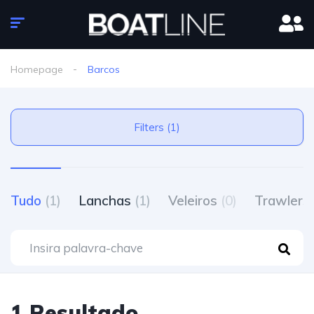
Homepage
Barcos
Filters (1)
Tudo
(1)
Lanchas
(1)
Veleiros
(0)
Trawlers
1 Resultado