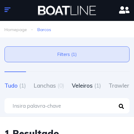
Homepage
Barcos
Filters (1)
Tudo
(1)
Lanchas
(0)
Veleiros
(1)
Trawlers
1 Resultado