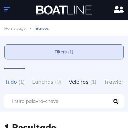
Homepage
Barcos
Filters (1)
Tudo
(1)
Lanchas
(0)
Veleiros
(1)
Trawlers
1 Resultado