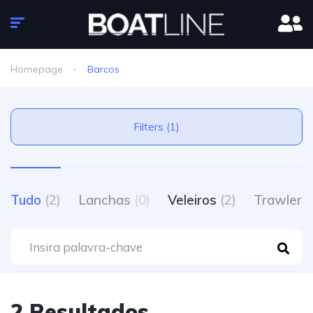
Homepage
Barcos
Filters (1)
Tudo
(2)
Lanchas
(0)
Veleiros
(2)
Trawlers
2 Resultados