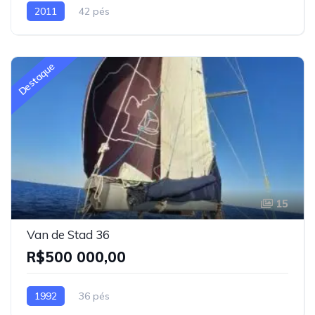
2011
42 pés
Destaque
15
Van de Stad 36
R$500 000,00
1992
36 pés