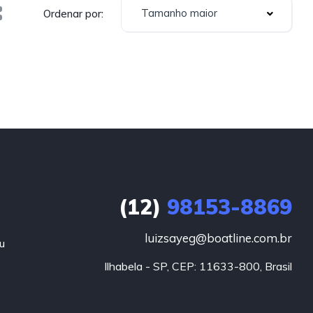
Tamanho maior
Ordenar por:
(12)
98153-8869
luizsayeg@boatline.com.br
u
Ilhabela - SP, CEP: 11633-800, Brasil