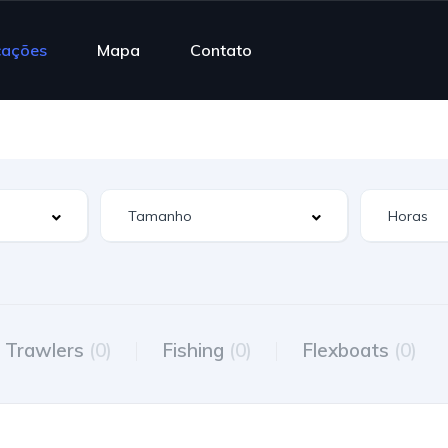
cações
Mapa
Contato
Trawlers
(0)
Fishing
(0)
Flexboats
(0)