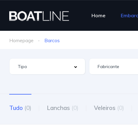
Home
Embar
Homepage
Barcos
Tudo
(0)
Lanchas
(0)
Veleiros
(0)