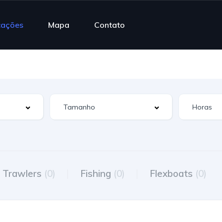
cações
Mapa
Contato
Trawlers
(0)
Fishing
(0)
Flexboats
(0)