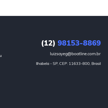
(12)
98153-8869
luizsayeg@boatline.com.br
u
Ilhabela - SP, CEP: 11633-800, Brasil