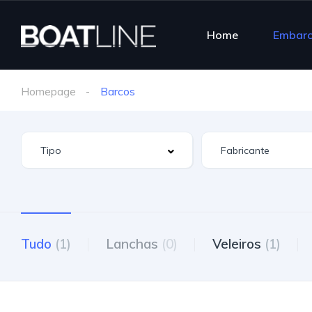
Home
Embar
Homepage
Barcos
Tudo
(1)
Lanchas
(0)
Veleiros
(1)