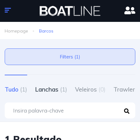
Homepage
Barcos
Filters (1)
Tudo
(1)
Lanchas
(1)
Veleiros
(0)
Trawlers
1 Resultado