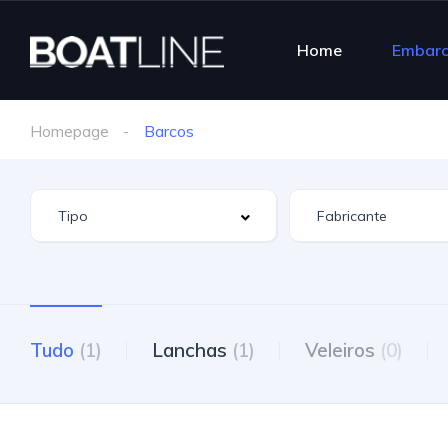
Home
Embar
Homepage
Barcos
Tudo
(1)
Lanchas
(1)
Veleiros
(0)