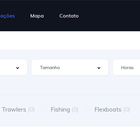
cações
Mapa
Contato
Trawlers
(0)
Fishing
(0)
Flexboats
(0)