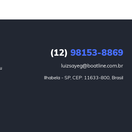
(12)
98153-8869
luizsayeg@boatline.com.br
u
Ilhabela - SP, CEP: 11633-800, Brasil