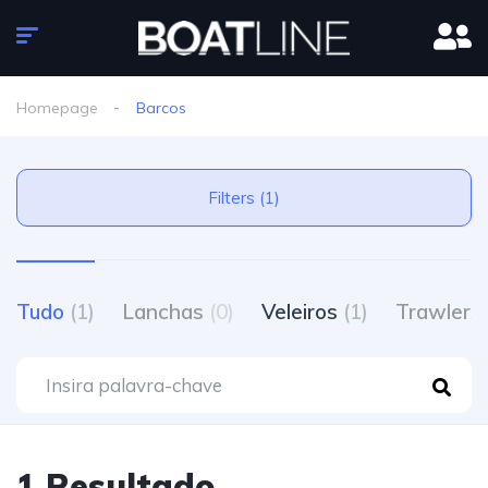
Homepage
Barcos
Filters (1)
Tudo
(1)
Lanchas
(0)
Veleiros
(1)
Trawlers
1 Resultado