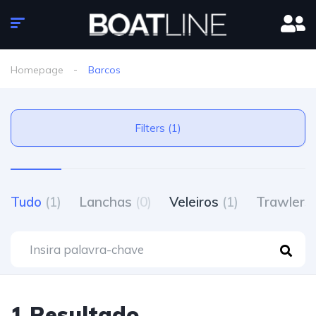
Homepage
Barcos
Filters (1)
Tudo
(1)
Lanchas
(0)
Veleiros
(1)
Trawlers
1 Resultado