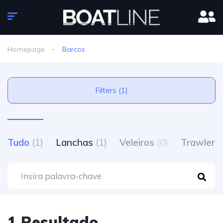
Homepage
Barcos
Filters (1)
Tudo
(1)
Lanchas
(1)
Veleiros
(0)
Trawlers
1 Resultado