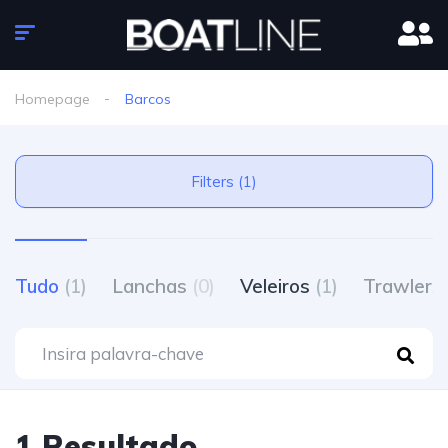
Homepage
Barcos
Filters (1)
Tudo
(1)
Lanchas
(0)
Veleiros
(1)
Trawlers
1 Resultado