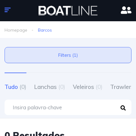
Homepage
Barcos
Filters (1)
Tudo
(0)
Lanchas
(0)
Veleiros
(0)
Trawlers
0 Resultados