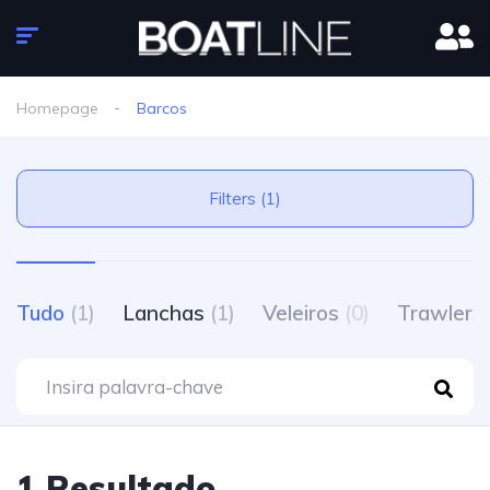
Homepage
Barcos
Filters (1)
Tudo
(1)
Lanchas
(1)
Veleiros
(0)
Trawlers
1 Resultado