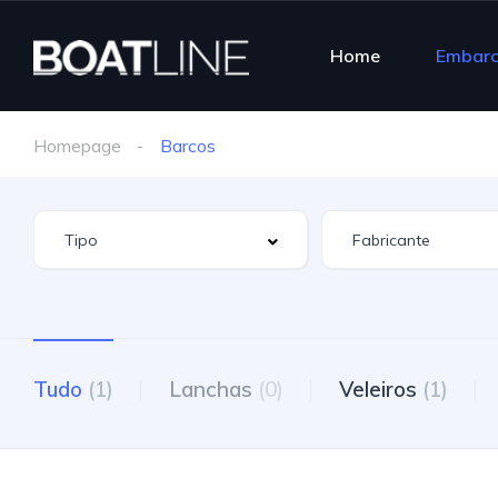
Home
Embar
Homepage
Barcos
Tudo
(1)
Lanchas
(0)
Veleiros
(1)