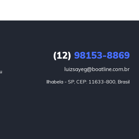
(12)
98153-8869
luizsayeg@boatline.com.br
u
Ilhabela - SP, CEP: 11633-800, Brasil