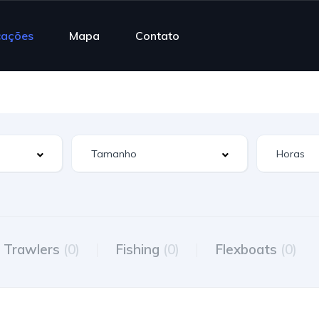
cações
Mapa
Contato
Trawlers
(0)
Fishing
(0)
Flexboats
(0)