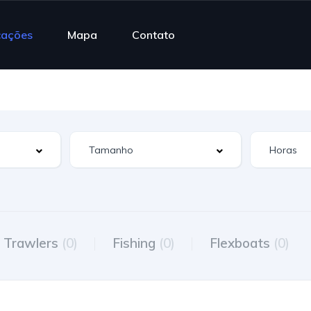
cações
Mapa
Contato
Trawlers
(0)
Fishing
(0)
Flexboats
(0)