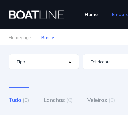
Home
Embar
Homepage
Barcos
Tudo
(0)
Lanchas
(0)
Veleiros
(0)