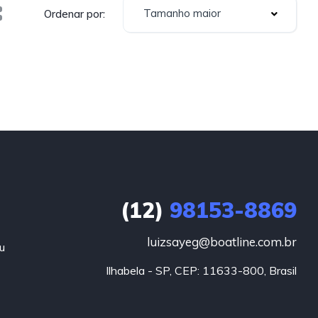
Tamanho maior
Ordenar por:
(12)
98153-8869
luizsayeg@boatline.com.br
u
Ilhabela - SP, CEP: 11633-800, Brasil