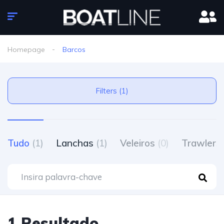
Homepage
Barcos
Filters (1)
Tudo
(1)
Lanchas
(1)
Veleiros
(0)
Trawlers
1 Resultado