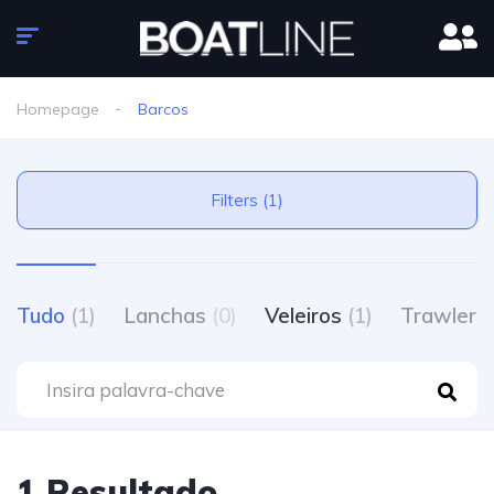
Homepage
Barcos
Filters (1)
Tudo
(1)
Lanchas
(0)
Veleiros
(1)
Trawlers
1 Resultado