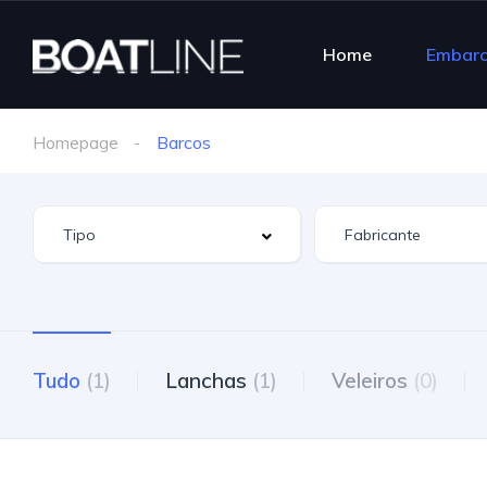
Home
Embar
Homepage
Barcos
Tudo
(1)
Lanchas
(1)
Veleiros
(0)