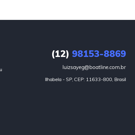
(12)
98153-8869
luizsayeg@boatline.com.br
u
Ilhabela - SP, CEP: 11633-800, Brasil