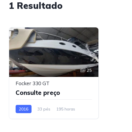
1 Resultado
25
Focker 330 GT
Consulte preço
2016
33 pés
195 horas