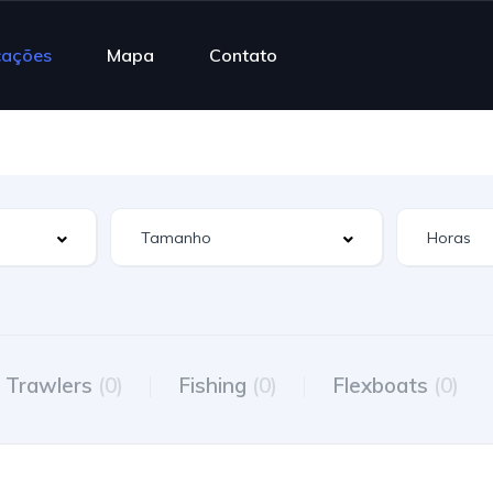
cações
Mapa
Contato
Trawlers
(0)
Fishing
(0)
Flexboats
(0)