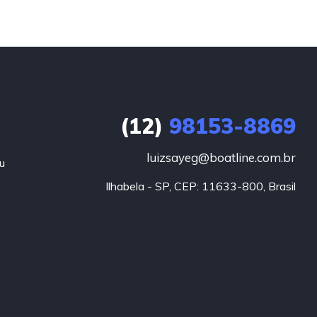
(12)
98153-8869
luizsayeg@boatline.com.br
u
Ilhabela - SP, CEP: 11633-800, Brasil