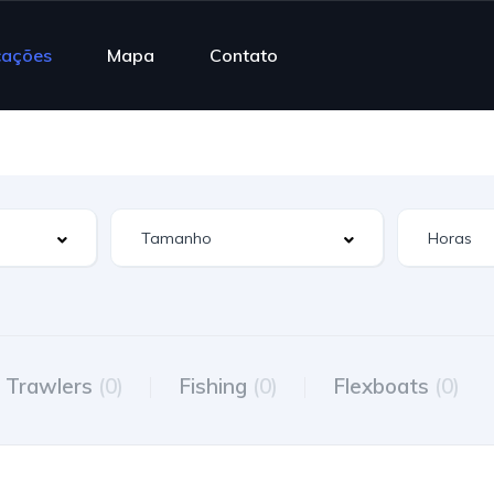
cações
Mapa
Contato
Trawlers
(0)
Fishing
(0)
Flexboats
(0)