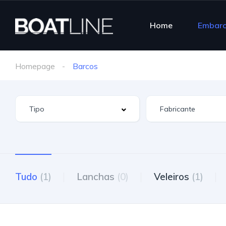
Home
Embar
Homepage
Barcos
Tudo
(1)
Lanchas
(0)
Veleiros
(1)