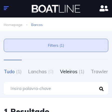
Homepage
Barcos
Filters (1)
Tudo
(1)
Lanchas
(0)
Veleiros
(1)
Trawlers
1 Resultado