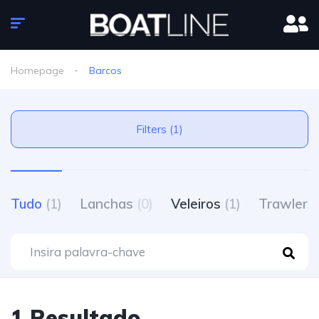
Homepage
Barcos
Filters (1)
Tudo
(1)
Lanchas
(0)
Veleiros
(1)
Trawlers
1 Resultado