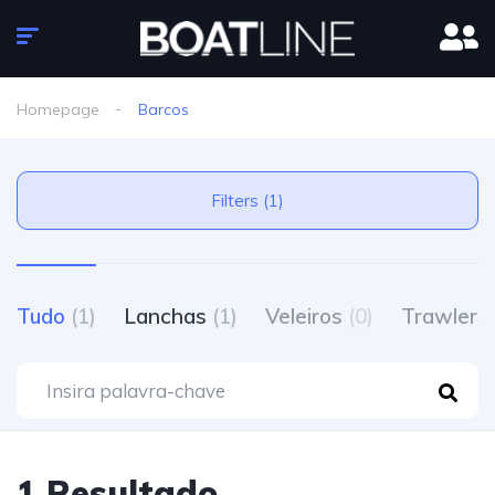
Homepage
Barcos
Filters (1)
Tudo
(1)
Lanchas
(1)
Veleiros
(0)
Trawlers
1 Resultado