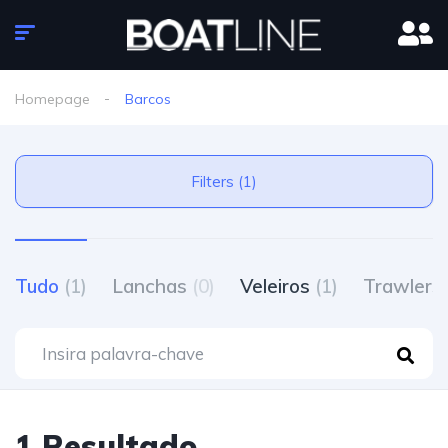
Homepage
Barcos
Filters (1)
Tudo
(1)
Lanchas
(0)
Veleiros
(1)
Trawlers
1 Resultado