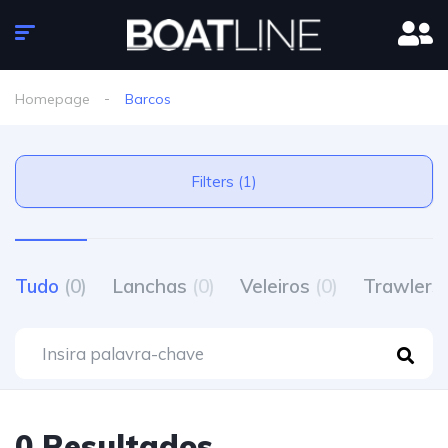
Homepage
Barcos
Filters (1)
Tudo
(0)
Lanchas
(0)
Veleiros
(0)
Trawlers
0 Resultados