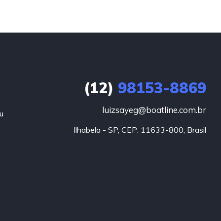
(12)
98153-8869
luizsayeg@boatline.com.br
u
Ilhabela - SP, CEP: 11633-800, Brasil