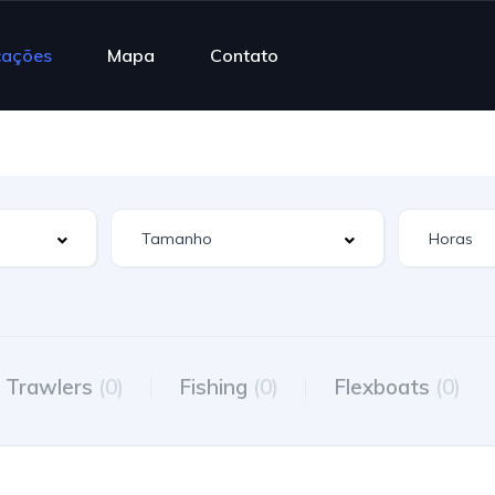
cações
Mapa
Contato
Trawlers
(0)
Fishing
(0)
Flexboats
(0)