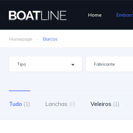
Home
Embar
Homepage
Barcos
Tudo
(1)
Lanchas
(0)
Veleiros
(1)