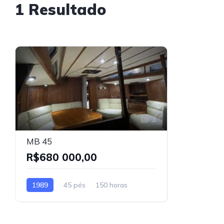
1 Resultado
3
MB 45
R$680 000,00
1989
45 pés
150 horas