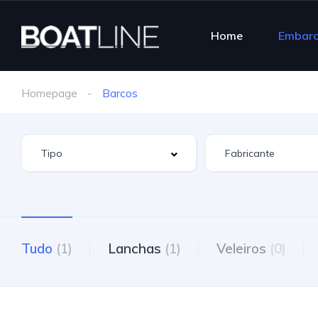
Home
Embar
Homepage
Barcos
Tudo
(1)
Lanchas
(1)
Veleiros
(0)