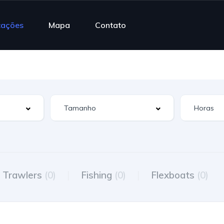
cações
Mapa
Contato
Trawlers
(0)
Fishing
(0)
Flexboats
(0)