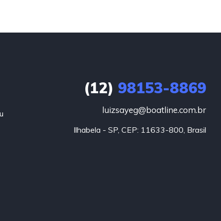
(12)
98153-8869
luizsayeg@boatline.com.br
u
Ilhabela - SP, CEP: 11633-800, Brasil