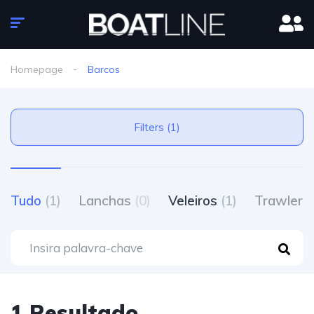
Homepage
Barcos
Filters (1)
Tudo
(1)
Lanchas
(0)
Veleiros
(1)
Trawlers
1 Resultado