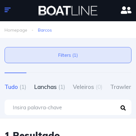
Homepage
Barcos
Filters (1)
Tudo
(1)
Lanchas
(1)
Veleiros
(0)
Trawlers
1 Resultado