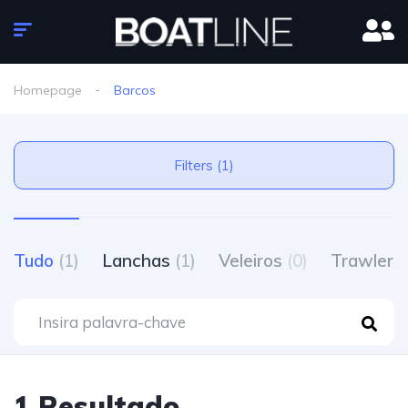
Homepage
Barcos
Filters (1)
Tudo
(1)
Lanchas
(1)
Veleiros
(0)
Trawlers
1 Resultado