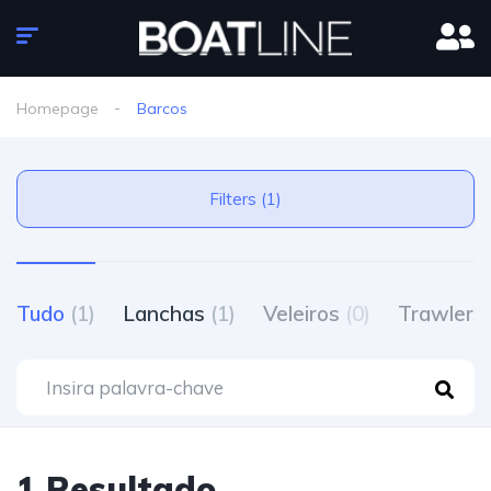
Homepage
Barcos
Filters (1)
Tudo
(1)
Lanchas
(1)
Veleiros
(0)
Trawlers
1 Resultado