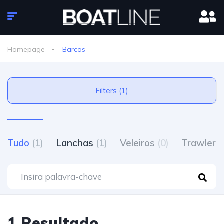
Homepage
Barcos
Filters (1)
Tudo
(1)
Lanchas
(1)
Veleiros
(0)
Trawlers
1 Resultado